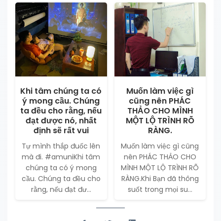
Khi tâm chúng ta có
Muốn làm việc gì
ý mong cầu. Chúng
cũng nên PHÁC
ta đều cho rằng, nếu
THẢO CHO MÌNH
đạt được nó, nhất
MỘT LỘ TRÌNH RÕ
định sẽ rất vui
RÀNG.
Tự mình thắp đuốc lên
Muốn làm việc gì cũng
mà đi. #amuniKhi tâm
nên PHÁC THẢO CHO
chúng ta có ý mong
MÌNH MỘT LỘ TRÌNH RÕ
cầu. Chúng ta đều cho
RÀNG.Khi Bạn đã thông
rằng, nếu đạt đư...
suốt trong mọi su...