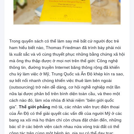
Trong quyển sách có thể làm say mê bất cứ người đọc trẻ
ham hiểu biết nào, Thomas Friedman đã trình bày phải nói
là xuất sắc và vô cùng thuyết phục những bằng chứng xã hội
mà ông thu thập được ở mọi nơi trên thế giới: Công nghệ
thông tin, đường truyền Internet băng thông rộng đã khiến
chu kỳ làm việc ở Mỹ, Trung Quốc và Ấn Độ khép kín ra sao,
sự kết nối nhanh chóng khiến việc thuê làm bên ngoài
(outsourcing) trở nên dễ dàng, cơ hội nghề nghiệp một lần
nữa lại được phân bổ trên bình diện toàn cầu, và theo một
cách nào đó, làm xóa nhòa đi khái niệm “biên giới quốc
gia”.
Thế giới phẳng
mô tả, các nhân viên trực điện thoại
của Ấn Độ có thể giải quyết các vấn đề của người Mỹ ở các
bang xa xôi mà họ thậm chí còn chưa đặt chân đến, những
bác sĩ ở các bệnh viện cách nhau nửa vòng trái đất có thể
cộng tác trên cùng một bệnh án, gia sư có thể dạy trực