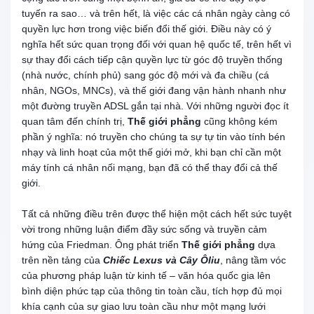
tuyến ra sao… và trên hết, là việc các cá nhân ngày càng có
quyền lực hơn trong việc biến đổi thế giới. Điều này có ý
nghĩa hết sức quan trọng đối với quan hệ quốc tế, trên hết vì
sự thay đổi cách tiếp cận quyền lực từ góc độ truyền thống
(nhà nước, chính phủ) sang góc độ mới và đa chiều (cá
nhân, NGOs, MNCs), và thế giới đang vận hành nhanh như
một đường truyền ADSL gắn tại nhà. Với những người đọc ít
quan tâm đến chính trị,
Thế giới phẳng
cũng không kém
phần ý nghĩa: nó truyền cho chúng ta sự tự tin vào tính bén
nhạy và linh hoạt của một thế giới mở, khi bạn chỉ cần một
máy tính cá nhân nối mạng, bạn đã có thể thay đổi cả thế
giới.
Tất cả những điều trên được thể hiện một cách hết sức tuyệt
vời trong những luận điểm đầy sức sống và truyền cảm
hứng của Friedman. Ông phát triển
Thế giới phẳng
dựa
trên nền tảng của
Chiếc Lexus và Cây Ôliu
, nâng tầm vóc
của phương pháp luận từ kinh tế – văn hóa quốc gia lên
bình diện phức tạp của thông tin toàn cầu, tích hợp đủ mọi
khía cạnh của sự giao lưu toàn cầu như một mạng lưới