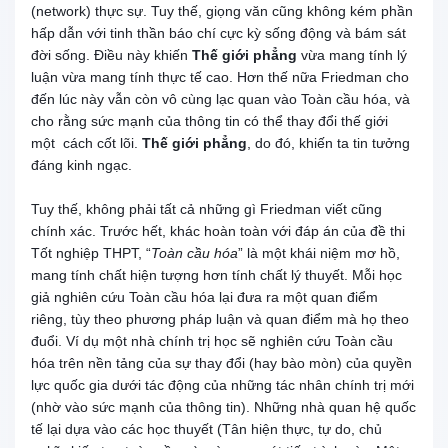
(network) thực sự. Tuy thế, giọng văn cũng không kém phần
hấp dẫn với tinh thần báo chí cực kỳ sống động và bám sát
đời sống. Điều này khiến
Thế giới phẳng
vừa mang tính lý
luận vừa mang tính thực tế cao. Hơn thế nữa Friedman cho
đến lúc này vẫn còn vô cùng lạc quan vào Toàn cầu hóa, và
cho rằng sức mạnh của thông tin có thể thay đổi thế giới
một cách cốt lõi.
Thế giới phẳng
, do đó, khiến ta tin tưởng
đáng kinh ngạc.
Tuy thế, không phải tất cả những gì Friedman viết cũng
chính xác. Trước hết, khác hoàn toàn với đáp án của đề thi
Tốt nghiệp THPT, “
Toàn cầu hóa
” là một khái niệm mơ hồ,
mang tính chất hiện tượng hơn tính chất lý thuyết. Mỗi học
giả nghiên cứu Toàn cầu hóa lại đưa ra một quan điểm
riêng, tùy theo phương pháp luận và quan điểm mà họ theo
đuổi. Ví dụ một nhà chính trị học sẽ nghiên cứu Toàn cầu
hóa trên nền tảng của sự thay đổi (hay bào mòn) của quyền
lực quốc gia dưới tác động của những tác nhân chính trị mới
(nhờ vào sức mạnh của thông tin). Những nhà quan hệ quốc
tế lại dựa vào các học thuyết (Tân hiện thực, tự do, chủ