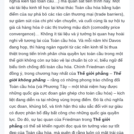
nghĩa kiến tạo toàn cầu…) mà quan sát tiến trình này. Một
vài tài liệu kinh tế học lại khai thác Toàn cầu hóa bằng luận
điểm của sự phá bỏ các rào cản thương mại (trade barriers),
sự giảm sút của chi phí vận chuyển, và cuối cùng là sự hội tụ
giá cả hàng hóa ở các thị trường mậu dịch (comodity price
convergence)… Không ít tài liệu và ý tưởng bi quan hay hoài
nghi về tương lai của Toàn cầu hóa. Và mỗi năm khi Davos
đang họp, thì hàng ngàn người từ các nền kinh tế bị thua
thiệt trong tiến trình phân chia quyền lực toàn cầu trong một
thế giới không còn sự bảo vệ lại chuẩn bị cờ xí, biểu ngữ để
biểu tình chống đối toàn cầu hóa. Chính Friedman cũng
đồng ý, trong chương hay nhất của
Thế giới phẳng
–
Thế
giới không phẳng
– rằng có những phong trào chống đối
Toàn cầu hóa (và Phương Tây – một khái niệm hay được
những quốc gia cực đoan gán ghép cho toàn cầu hóa) – kịch
liệt đang diễn ra tại những vùng trọng điểm. Đó là chủ nghĩa
cực đoan, khủng bố, và tính hận thù sâu sắc đối với sự giàu
có được phân bổ đầy bất công cho những quốc gia quyền
lực. Do đó, sự lạc quan của Friedman trong
Thế giới
phẳng
có thể sẽ khiến người đọc quá tin tưởng vào sự tốt
đẹp của Toàn cầu hóa, mà quên đi rằng luôn có mặt trái của