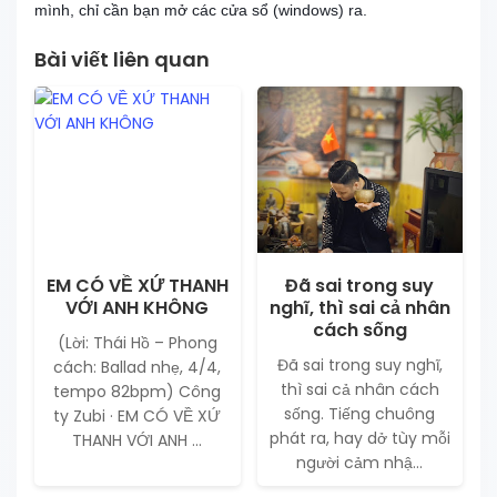
mình, chỉ cần bạn mở các cửa sổ (windows) ra.
Bài viết liên quan
EM CÓ VỀ XỨ THANH
Đã sai trong suy
VỚI ANH KHÔNG
nghĩ, thì sai cả nhân
cách sống
(Lời: Thái Hồ – Phong
Đã sai trong suy nghĩ,
cách: Ballad nhẹ, 4/4,
thì sai cả nhân cách
tempo 82bpm) Công
sống. Tiếng chuông
ty Zubi · EM CÓ VỀ XỨ
phát ra, hay dở tùy mỗi
THANH VỚI ANH ...
người cảm nhậ...