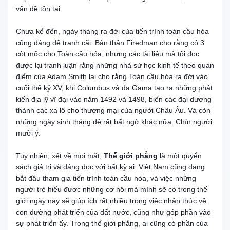
vấn đề tồn tại.
Chưa kể đến, ngày tháng ra đời của tiến trình toàn cầu hóa
cũng đáng để tranh cãi. Bản thân Firedman cho rằng có 3
cột mốc cho Toàn cầu hóa, nhưng các tài liệu mà tôi đọc
được lại tranh luận rằng những nhà sử học kinh tế theo quan
điểm của Adam Smith lại cho rằng Toàn cầu hóa ra đời vào
cuối thế kỷ XV, khi Columbus và da Gama tạo ra những phát
kiến địa lỹ vĩ đại vào năm 1492 và 1498, biến các đại dương
thành các xa lô cho thương mại của người Châu Âu. Và còn
những ngày sinh tháng đẻ rất bất ngờ khác nữa. Chín người
mười ý.
Tuy nhiên, xét về mọi mặt,
Thế giới phẳng
là một quyển
sách giá trị và đáng đọc với bất kỳ ai. Việt Nam cũng đang
bắt đầu tham gia tiến trình toàn cầu hóa, và việc những
người trẻ hiểu được những cơ hội mà mình sẽ có trong thế
giới ngày nay sẽ giúp ích rất nhiều trong việc nhận thức về
con đường phát triển của đất nước, cũng như góp phần vào
sự phát triển ấy. Trong thế giới phẳng, ai cũng có phần của