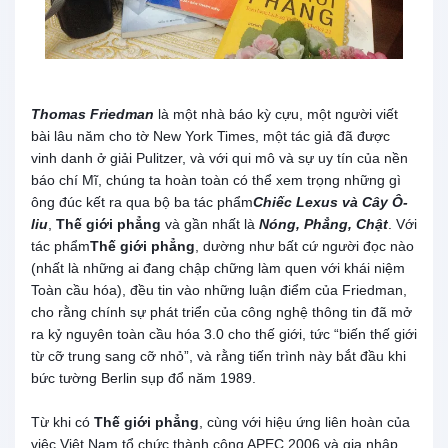
Thomas Friedman
là một nhà báo kỳ cựu, một người viết
bài lâu năm cho tờ New York Times, một tác giả đã được
vinh danh ở giải Pulitzer, và với qui mô và sự uy tín của nền
báo chí Mĩ, chúng ta hoàn toàn có thể xem trọng những gì
ông đúc kết ra qua bộ ba tác phẩm
Chiếc Lexus và Cây Ô-
liu
,
Thế giới phẳng
và gần nhất là
Nóng, Phẳng, Chật
. Với
tác phẩm
Thế giới phẳng
, dường như bất cứ người đọc nào
(nhất là những ai đang chập chững làm quen với khái niệm
Toàn cầu hóa), đều tin vào những luận điểm của Friedman,
cho rằng chính sự phát triển của công nghệ thông tin đã mở
ra kỷ nguyên toàn cầu hóa 3.0 cho thế giới, tức “biến thế giới
từ cỡ trung sang cỡ nhỏ”, và rằng tiến trình này bắt đầu khi
bức tường Berlin sụp đổ năm 1989.
Từ khi có
Thế giới phẳng
, cùng với hiệu ứng liên hoàn của
việc Việt Nam tổ chức thành công APEC 2006 và gia nhập