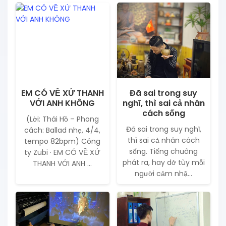
EM CÓ VỀ XỨ THANH
Đã sai trong suy
VỚI ANH KHÔNG
nghĩ, thì sai cả nhân
cách sống
(Lời: Thái Hồ – Phong
Đã sai trong suy nghĩ,
cách: Ballad nhẹ, 4/4,
thì sai cả nhân cách
tempo 82bpm) Công
sống. Tiếng chuông
ty Zubi · EM CÓ VỀ XỨ
phát ra, hay dở tùy mỗi
THANH VỚI ANH ...
người cảm nhậ...