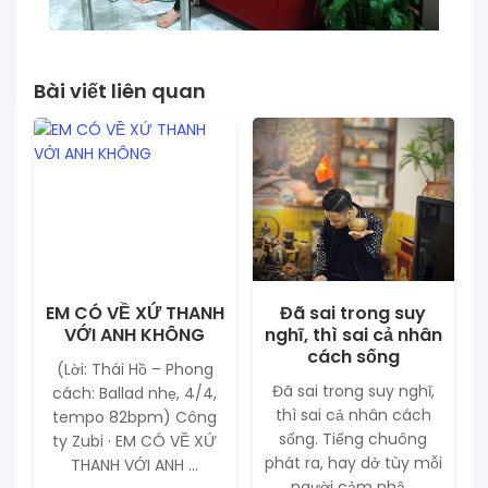
Bài viết liên quan
EM CÓ VỀ XỨ THANH
Đã sai trong suy
VỚI ANH KHÔNG
nghĩ, thì sai cả nhân
cách sống
(Lời: Thái Hồ – Phong
Đã sai trong suy nghĩ,
cách: Ballad nhẹ, 4/4,
thì sai cả nhân cách
tempo 82bpm) Công
sống. Tiếng chuông
ty Zubi · EM CÓ VỀ XỨ
phát ra, hay dở tùy mỗi
THANH VỚI ANH ...
người cảm nhậ...