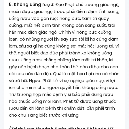
5. Không uống rượu:
Đạo Phật chủ trương giác ngộ,
muốn được giác ngộ trước phải điềm đạm tỉnh sáng,
uống rượu vào gan ruột nóng bức, tâm trí quay
cuồng, mất hết bình tĩnh không còn sáng suốt, trái
hẳn mục đích giác ngộ. Chính vì nóng bức cuồng
loạn, có những người khi say sưa tội lỗi họ cũng dám
làm, xấu xa gì họ cũng không sợ, mất hết lương tri. Vì
thế, người biết đạo đức phải tránh xa không uống
rượu. Uống rượu chẳng những làm mất trí khôn, lại
gây nên bệnh hoạn cho thân thể, còn di hại cho con
cái sau này đần độn. Quả là một họa hại cho cá nhân
và xã hội. Người Phật tử vì sự nghiệp giác ngộ, vì lợi
ích cho mình cho người quyết hẳn không uống rượu.
Trừ trường hợp mắc bệnh y sĩ bảo phải dùng rượu
hòa thuốc uống mới lành, Phật tử được uống thuốc
rượu đến khi lành bệnh thì chấm dứt, cần phải trình
cho chư Tăng biết trước khi uống.