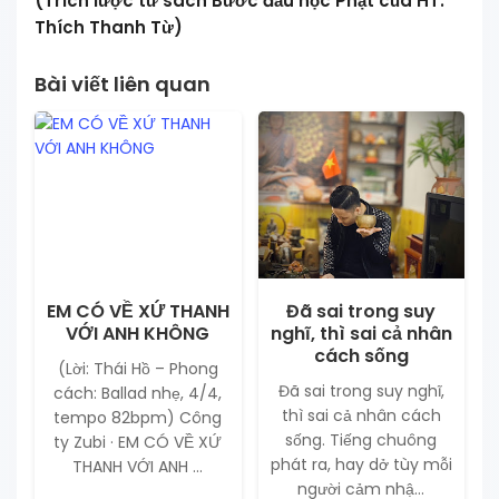
(Trích lược từ sách Bước đầu học Phật của HT.
Thích Thanh Từ)
Bài viết liên quan
EM CÓ VỀ XỨ THANH
Đã sai trong suy
VỚI ANH KHÔNG
nghĩ, thì sai cả nhân
cách sống
(Lời: Thái Hồ – Phong
Đã sai trong suy nghĩ,
cách: Ballad nhẹ, 4/4,
thì sai cả nhân cách
tempo 82bpm) Công
sống. Tiếng chuông
ty Zubi · EM CÓ VỀ XỨ
phát ra, hay dở tùy mỗi
THANH VỚI ANH ...
người cảm nhậ...