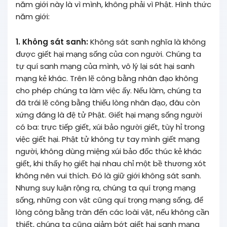
năm giới này là vì mình, không phải vì Phật. Hình thức
năm giới:
1. Không sát sanh:
Không sát sanh nghĩa là không
được giết hại mạng sống của con người. Chúng ta
tự quí sanh mạng của mình, vô lý lại sát hại sanh
mạng kẻ khác. Trên lẽ công bằng nhân đạo không
cho phép chúng ta làm việc ấy. Nếu làm, chúng ta
đã trái lẽ công bằng thiếu lòng nhân đạo, đâu còn
xứng đáng là đệ tử Phật. Giết hại mạng sống người
có ba: trực tiếp giết, xúi bảo người giết, tùy hỉ trong
việc giết hại. Phật tử không tự tay mình giết mạng
người, không dùng miệng xúi bảo đốc thúc kẻ khác
giết, khi thấy họ giết hại nhau chỉ một bề thương xót
không nên vui thích. Đó là giữ giới không sát sanh.
Nhưng suy luận rộng ra, chúng ta quí trọng mạng
sống, những con vật cũng quí trọng mạng sống, để
lòng công bằng tràn đến các loài vật, nếu không cần
thiết, chúng ta cũng giảm bớt giết hại sanh mạng