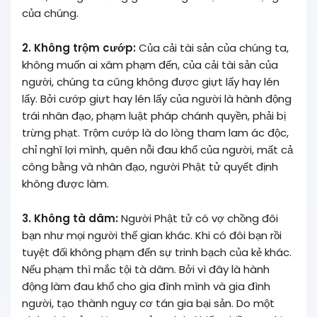
của chúng.
2. Không trộm cướp:
Của cải tài sản của chúng ta,
không muốn ai xâm phạm đến, của cải tài sản của
người, chúng ta cũng không được giựt lấy hay lén
lấy. Bởi cướp giựt hay lén lấy của người là hành động
trái nhân đạo, phạm luật pháp chánh quyền, phải bị
trừng phạt. Trộm cướp là do lòng tham lam ác độc,
chỉ nghĩ lợi mình, quên nỗi đau khổ của người, mất cả
công bằng và nhân đạo, người Phật tử quyết định
không được làm.
3. Không tà dâm:
Người Phật tử có vợ chồng đôi
bạn như mọi người thế gian khác. Khi có đôi bạn rồi
tuyệt đối không phạm đến sự trinh bạch của kẻ khác.
Nếu phạm thì mắc tội tà dâm. Bởi vì đây là hành
động làm đau khổ cho gia đình mình và gia đình
người, tạo thành nguy cơ tán gia bại sản. Do một