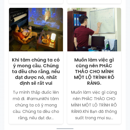
Khi tâm chúng ta có
Muốn làm việc gì
ý mong cầu. Chúng
cũng nên PHÁC
ta đều cho rằng, nếu
THẢO CHO MÌNH
đạt được nó, nhất
MỘT LỘ TRÌNH RÕ
định sẽ rất vui
RÀNG.
Tự mình thắp đuốc lên
Muốn làm việc gì cũng
mà đi. #amuniKhi tâm
nên PHÁC THẢO CHO
chúng ta có ý mong
MÌNH MỘT LỘ TRÌNH RÕ
cầu. Chúng ta đều cho
RÀNG.Khi Bạn đã thông
rằng, nếu đạt đư...
suốt trong mọi su...