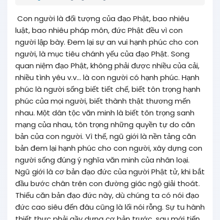
Con người là đối tượng của đạo Phật, bao nhiêu
luật, bao nhiêu pháp môn, đức Phật đều vì con
người lập bày. Đem lại sự an vui hạnh phúc cho con
người, là mục tiêu chánh yếu của đạo Phật. Song
quan niệm đạo Phật, không phải được nhiều của cải,
nhiều tình yêu v.v… là con người có hạnh phúc. Hạnh
phúc là người sống biết tiết chế, biết tôn trọng hạnh
phúc của mọi người, biết thành thật thương mến
nhau. Một dân tộc văn minh là biết tôn trọng sanh
mạng của nhau, tôn trọng những quyền tự do căn
bản của con người. Vì thế, ngũ giới là nền tảng căn
bản đem lại hạnh phúc cho con người, xây dựng con
người sống đúng ý nghĩa văn minh của nhân loại.
Ngũ giới là cơ bản đạo đức của người Phật tử, khi bắt
đầu bước chân trên con đường giác ngộ giải thoát.
Thiếu căn bản đạo đức này, dù chúng ta có nói đạo
đức cao siêu đến đâu cũng là lối nói rỗng. Sự tu hành
thiết thực phải gầy dựng cơ bản trước, sau mới tiến