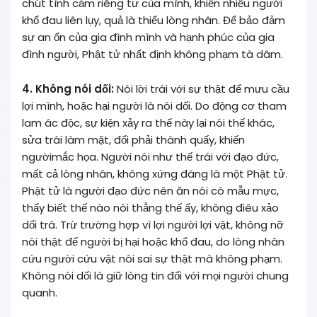
chút tình cảm riêng tư của mình, khiến nhiều người
khổ đau liên lụy, quả là thiếu lòng nhân. Để bảo đảm
sự an ổn của gia đình mình và hạnh phúc của gia
đình người, Phật tử nhất định không phạm tà dâm.
4. Không nói dối:
Nói lời trái với sự thật để mưu cầu
lợi mình, hoặc hại người là nói dối. Do động cơ tham
lam ác độc, sự kiện xảy ra thế này lại nói thế khác,
sửa trái làm mặt, đổi phải thành quấy, khiến
ngườimắc họa. Người nói như thế trái với đạo đức,
mất cả lòng nhân, không xứng đáng là một Phật tử.
Phật tử là người đạo đức nên ăn nói có mẫu mực,
thấy biết thế nào nói thẳng thế ấy, không điêu xảo
dối trá. Trừ trường hợp vì lợi người lợi vật, không nỡ
nói thật để người bị hại hoặc khổ đau, do lòng nhân
cứu người cứu vật nói sai sự thật mà không phạm.
Không nói dối là giữ lòng tin đối với mọi người chung
quanh.