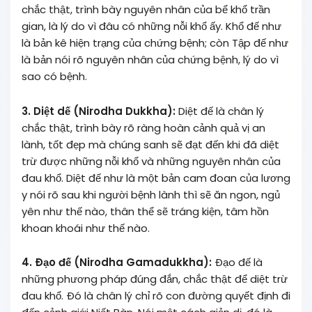
chắc thật, trình bày nguyên nhân của bể khổ trần
gian, là lý do vì đâu có những nỗi khổ ấy. Khổ đế như
là bản kê hiện trạng của chứng bệnh; còn Tập đế như
là bản nói rõ nguyên nhân của chứng bệnh, lý do vì
sao có bệnh.
3. Diệt dế (Nirodha Dukkha):
Diệt đế là chân lý
chắc thật, trình bày rõ ràng hoàn cảnh quả vị an
lành, tốt đẹp mà chúng sanh sẽ đạt đến khi đã diệt
trừ được những nỗi khổ và những nguyên nhân của
đau khổ. Diệt đế như là một bản cam đoan của lương
y nói rõ sau khi người bệnh lành thì sẽ ăn ngon, ngủ
yên như thế nào, thân thể sẽ tráng kiện, tâm hồn
khoan khoái như thế nào.
4. Ðạo đế (Nirodha Gamadukkha):
Ðạo đế là
những phương pháp đúng đắn, chắc thật để diệt trừ
đau khổ. Ðó là chân lý chỉ rõ con đường quyết định đi