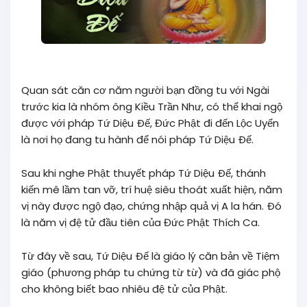
Quan sát căn cơ năm người bạn đồng tu với Ngài
trước kia là nhóm ông Kiều Trần Như, có thể khai ngộ
được với pháp Tứ Diệu Ðế, Đức Phật đi đến Lộc Uyển
là nơi họ đang tu hành để nói pháp Tứ Diệu Ðế.
Sau khi nghe Phật thuyết pháp Tứ Diệu Ðế, thánh
kiến mê lầm tan vỡ, trí huệ siêu thoát xuất hiện, năm
vị này được ngộ đạo, chứng nhập quả vị A la hán. Ðó
là năm vị đệ tử đầu tiên của Đức Phật Thích Ca.
Từ đây về sau, Tứ Diệu Ðế là giáo lý căn bản về Tiệm
giáo (phương pháp tu chứng từ từ) và đã giác phộ
cho không biết bao nhiêu đệ tử của Phật.