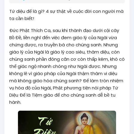
Tứ diệu đế là gì? 4 sự thật về cuộc đời con người mà
ta cần biết!
Ðức Phật Thích Ca, sau khi thành đạo dưới cội cây
Bồ Đề, liền nghĩ đến việc đem giáo lý của Ngài vừa
chứng được, ra truyền bá cho chúng sanh. Nhưng
giáo lý của Ngài là giáo lý cao siêu, thâm diệu, còn
chúng sanh phần đông căn cơ còn thấp kém, khó có
thể giác ngộ nhanh chóng như Ngài được. Nhưng
không lẽ vì giáo pháp của Ngài thậm thâm vi diệu
mà không giáo hóa chúng sanh? Ðể làm tròn nhiệm
vụ hóa độ của Ngài, Phật phương tiện nói pháp Tứ
Diệu Ðế là Tiệm giáo để cho chúng sanh dễ bề tu
hành.