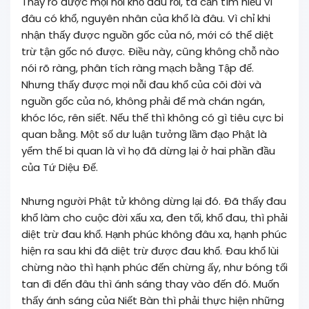
Thấy rõ được mọi nỗi khổ đau rồi, ta cần tìm hiểu vì
đâu có khổ, nguyên nhân của khổ là đâu. Vì chỉ khi
nhận thấy được nguồn gốc của nó, mới có thể diệt
trừ tận gốc nó được. Ðiều này, cũng không chỗ nào
nói rõ ràng, phân tích ràng mạch bằng Tập đế.
Nhưng thấy được mọi nỗi đau khổ của cõi đời và
nguồn gốc của nó, không phải để mà chán ngán,
khóc lóc, rên siết. Nếu thế thì không có gì tiêu cực bi
quan bằng. Một số dư luận tưởng lầm đạo Phật là
yểm thế bi quan là vì họ đã dừng lại ở hai phần đầu
của Tứ Diệu Ðế.
Nhưng người Phật tử không dừng lại đó. Ðã thấy đau
khổ làm cho cuộc đời xấu xa, đen tối, khổ đau, thì phải
diệt trừ đau khổ. Hạnh phúc không đâu xa, hạnh phúc
hiện ra sau khi đã diệt trừ được đau khổ. Ðau khổ lùi
chừng nào thì hạnh phúc đến chừng ấy, như bóng tối
tan đi đến đâu thì ánh sáng thay vào đến đó. Muốn
thấy ánh sáng của Niết Bàn thì phải thực hiện những