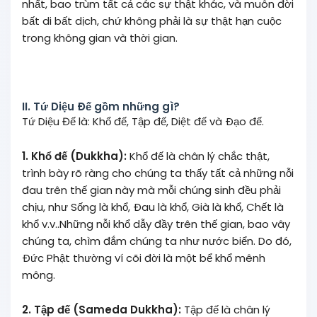
nhất, bao trùm tất cả các sự thật khác, và muôn đời
bất di bất dịch, chứ không phải là sự thật hạn cuộc
trong không gian và thời gian.
II. Tứ Diệu Ðế gồm những gì?
Tứ Diệu Đế là: Khổ đế, Tập đế, Diệt đế và Ðạo đế.
1. Khổ đế (Dukkha):
Khổ đế là chân lý chắc thật,
trình bày rõ ràng cho chúng ta thấy tất cả những nỗi
đau trên thế gian này mà mỗi chúng sinh đều phải
chịu, như Sống là khổ, Ðau là khổ, Già là khổ, Chết là
khổ v.v..Những nỗi khổ dẫy đầy trên thế gian, bao vây
chúng ta, chìm đắm chúng ta như nước biển. Do đó,
Ðức Phật thường ví cõi đời là một bể khổ mênh
mông.
2. Tập đế (Sameda Dukkha):
Tập đế là chân lý