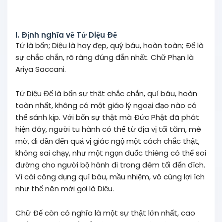
I. Ðịnh nghĩa về Tứ Diệu Ðế
Tứ là bốn; Diệu là hay đẹp, quý báu, hoàn toàn; Ðế là
sự chắc chắn, rõ ràng đúng đắn nhất. Chữ Phạn là
Ariya Saccani.
Tứ Diệu Đế là bốn sự thật chắc chắn, quí báu, hoàn
toàn nhất, không có một giáo lý ngoại đạo nào có
thể sánh kịp. Với bốn sự thật mà Ðức Phật đã phát
hiện đây, người tu hành có thể từ địa vị tối tăm, mê
mờ, đi dần đến quả vị giác ngộ một cách chắc thật,
không sai chạy, như một ngọn đuốc thiêng có thể soi
đường cho người bộ hành đi trong đêm tối đến đích.
Vì cái công dụng quí báu, mầu nhiệm, vô cùng lợi ích
như thế nên mới gọi là Diệu.
Chữ Ðế còn có nghĩa là một sự thật lớn nhất, cao