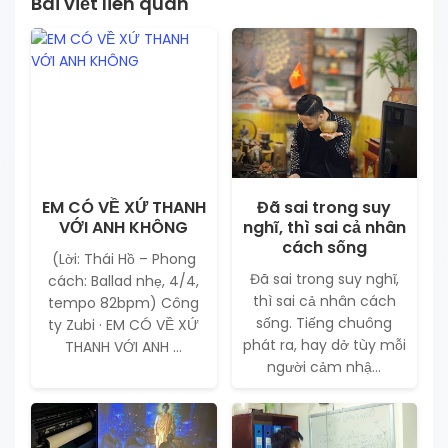
Bài viết liên quan
EM CÓ VỀ XỨ THANH
Đã sai trong suy
VỚI ANH KHÔNG
nghĩ, thì sai cả nhân
cách sống
(Lời: Thái Hồ – Phong
Đã sai trong suy nghĩ,
cách: Ballad nhẹ, 4/4,
thì sai cả nhân cách
tempo 82bpm) Công
sống. Tiếng chuông
ty Zubi · EM CÓ VỀ XỨ
phát ra, hay dở tùy mỗi
THANH VỚI ANH ...
người cảm nhậ...