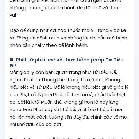
đến cảnh giới Niết Bàn. Nói một cách giản dị, đó là
những phương pháp tu hành để diệt khổ và được
vui.
Ðạo đế cũng như cái toa thuốc mà vị lương y đã kê
ra để người bệnh mua và những lời chỉ dẫn mà bệnh
nhân cần phải y theo để lành bệnh.
III. Phật tử phải học và thực hành pháp Tứ Diệu
Ðế
Một giáo lý căn bản, quan trọng như Tứ Diệu Ðế,
người Phật tử không thể không hiểu được. Không
hiểu biết về Tứ Diệu Ðế là không hiểu biết gì về giáo lý
đạo Phật cả. Người Phật tử, hơn ai cả, phải thấu triệt
cõi đời là khổ. Muốn thế, không gì hơn là hãy lắng
nghe Đức Phật dạy về Khổ đế, vì chỉ có Khổ đế mới
nói lên một cách tường tận đầy đủ, chính xác về mọi
nỗi khổ đau của cõi đời.