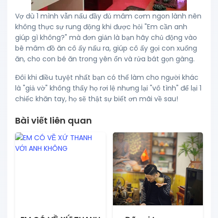
Vợ dù 1 mình vẫn nấu đầy đủ mâm cơm ngon lành nên
không thực sự rung động khi được hỏi "Em cần anh
giúp gì không?" mà đơn giản là bạn hãy chủ động vào
bê mâm đồ ăn cô ấy nấu ra, giúp cô ấy gọi con xuống
ăn, cho con bé ăn trong yên ổn và rửa bát gọn gàng.
Đôi khi điều tuyệt nhất bạn có thể làm cho người khác
là "giả vờ" không thấy họ rơi lệ nhưng lại "vô tình" để lại 1
chiếc khăn tay, họ sẽ thật sự biết ơn mãi về sau!
Bài viết liên quan