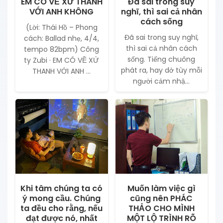
EM CÓ VỀ XỨ THANH
Đã sai trong suy
VỚI ANH KHÔNG
nghĩ, thì sai cả nhân
cách sống
(Lời: Thái Hồ – Phong
Đã sai trong suy nghĩ,
cách: Ballad nhẹ, 4/4,
thì sai cả nhân cách
tempo 82bpm) Công
sống. Tiếng chuông
ty Zubi · EM CÓ VỀ XỨ
phát ra, hay dở tùy mỗi
THANH VỚI ANH ...
người cảm nhậ...
Khi tâm chúng ta có
Muốn làm việc gì
ý mong cầu. Chúng
cũng nên PHÁC
ta đều cho rằng, nếu
THẢO CHO MÌNH
đạt được nó, nhất
MỘT LỘ TRÌNH RÕ