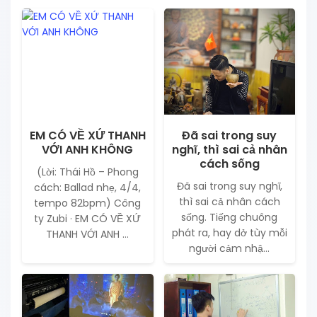
EM CÓ VỀ XỨ THANH
Đã sai trong suy
VỚI ANH KHÔNG
nghĩ, thì sai cả nhân
cách sống
(Lời: Thái Hồ – Phong
Đã sai trong suy nghĩ,
cách: Ballad nhẹ, 4/4,
thì sai cả nhân cách
tempo 82bpm) Công
sống. Tiếng chuông
ty Zubi · EM CÓ VỀ XỨ
phát ra, hay dở tùy mỗi
THANH VỚI ANH ...
người cảm nhậ...