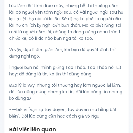
Lâu lắm rồi ít khi đi xe máy, nhưng hễ thi thoảng cầm
lái, có người yên tâm ngồi sau, có vài người ngồi sau họ
lại sợ sệt, họ nói tôi lái ẩu. Sở dĩ, họ ko phải là người cầm
lái, họ chỉ ích kỷ nghĩ đến bản thân. Mà ko biết rằng, tôi
mới là người cầm lái, chúng ta đang cùng nhau trên 1
chiếc xe, có lí do nào bạn ngã tôi ko sao.
Vì vậy, đạo lí đơn giản lắm, khi bạn đã quyết định thì
đừng nghi ngờ.
1 người bạn nói mình giống Tào Tháo. Tào Tháo nói rất
hay: đã dùng là tin, ko tin thì đừng dùng.
Đạo lý là vậy, nhưng tôi thường hay làm ngược lại lắm,
đôi lúc cũng dùng nhưng ko tin, đôi lúc cũng tin nhưng
ko dùng :D
---bởi vì "vạn sự tùy duyên, tùy duyên mà hằng bất
biến", Đôi lúc cũng cần học cách giả vờ Ngu.
Bài viết liên quan