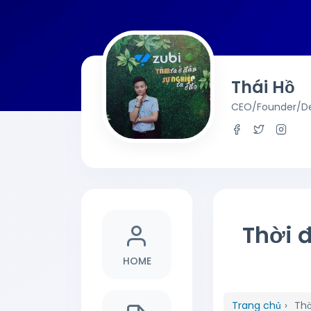
Thái Hồ
CEO/Founder/De
Thời 
HOME
Trang chủ
›
Thờ