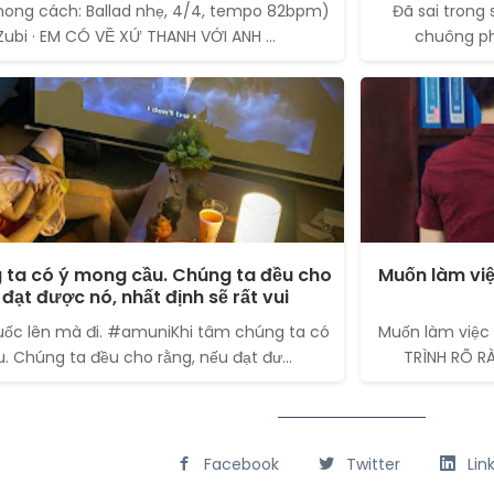
 Phong cách: Ballad nhẹ, 4/4, tempo 82bpm)
Đã sai trong 
ubi · EM CÓ VỀ XỨ THANH VỚI ANH ...
chuông phá
 ta có ý mong cầu. Chúng ta đều cho
Muốn làm vi
 đạt được nó, nhất định sẽ rất vui
uốc lên mà đi. #amuniKhi tâm chúng ta có
Muốn làm việc
 Chúng ta đều cho rằng, nếu đạt đư...
TRÌNH RÕ RÀ
Facebook
Twitter
Lin