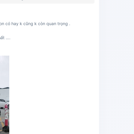
con có hay k cũng k còn quan trọng .
hất ….