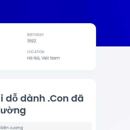
BIRTHDAY
1992
LOCATION
Hà Nội, Việt Nam
i dỗ dành .Con đã
cường
 kiên cường