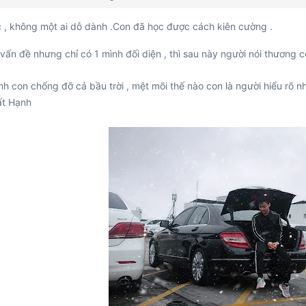
 , không một ai dỗ dành .Con đã học được cách kiên cường .
vấn đề nhưng chỉ có 1 mình đối diện , thì sau này người nói thương 
h con chống đỡ cả bầu trời , mệt mõi thế nào con là người hiểu rõ n
ất Hạnh