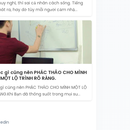
suy nghĩ, thì sai cả nhân cách sống. Tiếng
t ra, hay dở tùy mỗi người cảm nhậ...
ệc gì cũng nên PHÁC THẢO CHO MÌNH
MỘT LỘ TRÌNH RÕ RÀNG.
 gì cũng nên PHÁC THẢO CHO MÌNH MỘT LỘ
NG.Khi Bạn đã thông suốt trong mọi su...
kedin