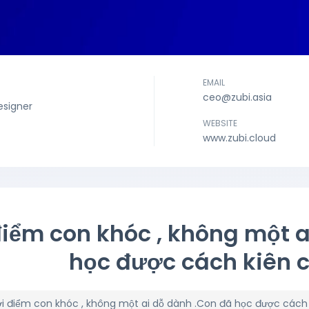
EMAIL
ceo@zubi.asia
signer
WEBSITE
www.zubi.cloud
điểm con khóc , không một a
học được cách kiên 
i điểm con khóc , không một ai dỗ dành .Con đã học được cách